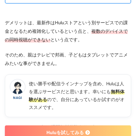
iPhone/iPad/iPod Touch
Android
Chromecast
デメリットは、最新作はHuluストアという別サービスでの課
fire TV
金となるため複雑化しているという点と、
複数のデバイスで
対応デバイス
Apple TV
の同時視聴ができない
という点です。
スマートテレビ
セットトップボックス
そのため、親はテレビで邦画、子どもはタブレットでアニメ
PS4/5
みたいな事ができません。
Nintendo Switch
対応レコーダー
使い勝手や配信ラインナップを含め、Huluは人
公式サイト
https://www.hulu.jp/
を選ぶサービスだと思います。幸いにも
無料体
NAGI
ので、自分にあっているか試すのがオ
験がある
ススメです。
2週間無料体験あり
Huluを試してみる