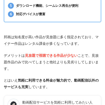
ダウンロード機能、シームレス再生が便利
JCB Oki Dokiポイント
PayPay
対応デバイスが豊富
Windows / Mac
iPhone/iPad
iPod Touch
邦画は知名度が高い作品が見放題に多く指定されており、マ
Android
イナー作品はレンタル課金が多くなっています。
Chromecast
Apple TV
デメリットは
見放題で視聴できる作品が少ない
ことで、見放
Roku
対応デバイス
題作品のみで比べてしまうと他社よりも見劣りしてしまいま
スマートテレビ
す。
対応Amazonデバイス
PS3/4/5
とはいえ
気軽に利用できる料金が魅力的で、動画配信以外の
Xbox One/Series X・S
サービスも充実
しています。
対応レコーダー
Oculus(VR)
Pico G2 4K(VR)
動画配信サービスを気軽に利用してみたい人