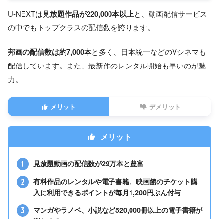
U-NEXTは
見放題作品が220,000本以上
と、動画配信サービス
月額料金
の中でもトップクラスの配信数を誇ります。
2,189円
（税込）
邦画の配信数は約7,000本
と多く、日本統一などのVシネマも
コスパ
66円/日
配信しています。また、最新作のレンタル開始も早いのが魅
無料お試し
31日間
力。
見放題作品数
約29万本
メリット
デメリット
同時再生可能
4台
端末数
メリット
ダウンロード機能
あり
見放題動画の配信数が29万本と豊富
クレジットカード
有料作品のレンタルや電子書籍、映画館のチケット購
キャリア決済
入に利用できるポイントが毎月1,200円ぶん付与
楽天ペイ
マンガやラノベ、小説など520,000冊以上の電子書籍が
AppleID（iOSアプリからの
支払い方法