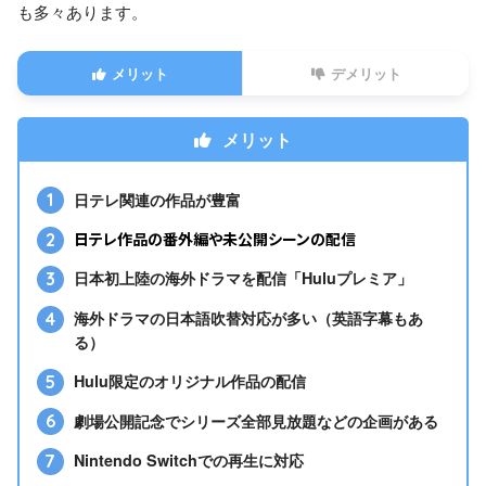
無料お試し
2週間
も多々あります。
見放題作品数
10万本以上
メリット
デメリット
同時再生可能
1台
端末数
メリット
ダウンロード機能
あり
日テレ関連の作品が豊富
クレジットカード
日テレ作品の番外編や未公開シーンの配信
キャリア決済
PayPay
日本初上陸の海外ドラマを配信「Huluプレミア」
LINE Pay
海外ドラマの日本語吹替対応が多い（英語字幕もあ
支払い方法
PayPal
る）
Huluチケット
Hulu限定のオリジナル作品の配信
Google Play決済
Amazonアプリ内決済
劇場公開記念でシリーズ全部見放題などの企画がある
Nintendo Switchでの再生に対応
Windows / Mac