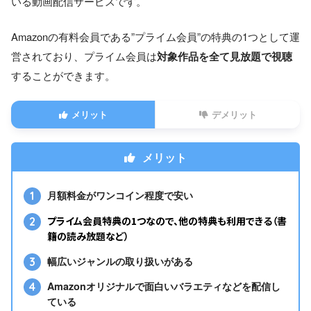
いる動画配信サービスです。
（税込）
4,900円（年払い）
Amazonの有料会員である”プライム会員”の特典の1つとして運
学生料金
250円（月払い）
営されており、プライム会員は
対象作品を全て見放題で視聴
（税込み）
2,500円（年払い）
することができます。
コスパ
15円/日
メリット
デメリット
無料お試し
30日間
見放題作品数
約10,000本
メリット
同時再生可能
3
月額料金がワンコイン程度で安い
端末数
プライム会員特典の1つなので、他の特典も利用できる（書
ダウンロード機能
あり
籍の読み放題など）
クレジットカード
幅広いジャンルの取り扱いがある
キャリア決済
Amazonオリジナルで面白いバラエティなどを配信し
後払い（ペイディ）
支払い方法
ている
Amazonギフト券