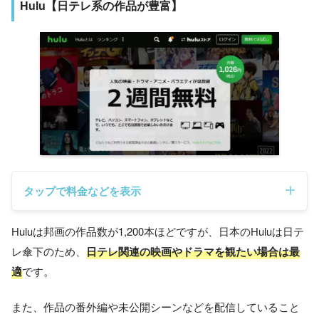
Hulu【日テレ系の作品が豊富】
タップで料金などを表示
Huluは邦画の作品数が1,200本ほどですが、日本のHuluは日テ
月額料金
レ傘下のため、
日テレ関連の映画やドラマを観たい場合は最
1,026円
（税込）
適
です。
コスパ
34円/日
また、作品の番外編や未公開シーンなどを配信していること