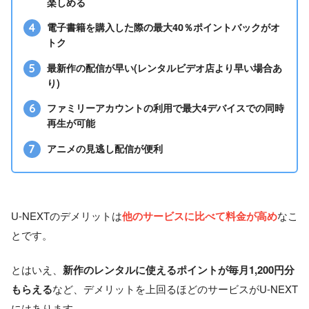
楽しめる
み）
Amazonアカウント
電子書籍を購入した際の最大40％ポイントバックがオ
トク
U-NEXTカード/ギフトコー
ド
最新作の配信が早い(レンタルビデオ店より早い場合あ
り)
Windows / Mac
iPhone/iPad
ファミリーアカウントの利用で最大4デバイスでの同時
再生が可能
Android
Chromecast
アニメの見逃し配信が便利
fire TV
対応デバイス
Apple TV
U-NEXT TV
スマートテレビ
U-NEXTのデメリットは
他のサービスに比べて料金が高め
なこ
PS4/5
とです。
Meta Quest2
対応レコーダー
とはいえ、
新作のレンタルに使えるポイントが毎月1,200円分
もらえる
など、デメリットを上回るほどのサービスがU-NEXT
公式サイト
https://video.unext.jp/
にはあります。