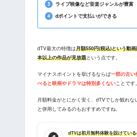
ライブ映像など音楽ジャンルが豊富
dポイントで支払いができる
dTV最大の特徴は
月額550円(税込)という動
本以上の作品が見放題
という点です。
対応デバイス
マイナスポイントを挙げるならば
一部の古い
べると映画やドラマは特別多くない
ことです
月額料金がとにかく安く、dTVでしか観れ
と併用してみるのもおすすめですね。
公式サイト
dTVは初月無料体験を設けている