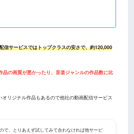
dポイント
Apple Store/Google Play
↑割高なので注意
Windows / Mac
iPhone/iPad
画配信サービスではトップクラスの安さで、約120,000
Android
Chromecast
fire TV
作品の画質が悪かったり、音楽ジャンルの作品数に比
Apple TV
。
ドコモテレビターミナル
スマートテレビ
ないオリジナル作品もあるので他社の動画配信サービス
対応レコーダー
https://pc.video.dmkt-sp.jp/
ので、とりあえず試してみて合わなければ他サービ