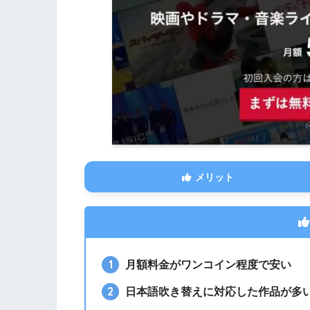
（税込）
コスパ
無料お試し
見放題作品数
同時再生可能
端末数
メリット
ダウンロード機能
月額料金がワンコイン程度で安い
支払い方法
日本語吹き替えに対応した作品が多