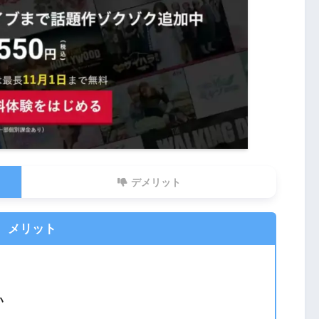
550円
18円/日
1ヶ月間
約12万本
1台
デメリット
あり
クレジットカード
メリット
ドコモ電話料金との合算払い
視聴用シリアルコード
giftee
い
プリペイドカード