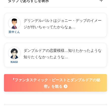
タップであらすじを表示
グリンデルバルトはジョニー・デップのイメー
魔法界と人間界の支配をたくらむ黒い魔法使い・グリンデルバル
ジが付いちゃってたからなぁ…
ド。彼に対抗するため、魔法生物学者のニュートは、魔法使いの仲
田中くん
間たちと人間を集めたチームを結成。グリンデルバルドに立ち向か
う。そんななか、ダンブルドア先生の過去が明らかに…。
引用元：U-NEXT
ダンブルドアの恋愛模様…知りたかったような
知りたくなかったような…
NAGI
WATCH NOW !
『ファンタスティック・ビーストとダンブルドアの秘
密』を観る