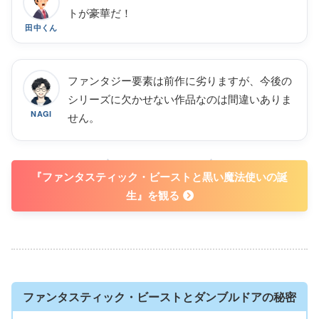
ニュート・スキャマンダーは、捕らえられていた「黒い魔法使い」
トが豪華だ！
グリンデルバルドが逃げ出したことを知る。恩師・ダンブルドア
田中くん
に、「黒い魔法使いを倒せるのは君だけだ」と告げられた彼は、魔
法界と人間界の支配を企むグリンデルバルドを追ってパリへ向か
う。
ファンタジー要素は前作に劣りますが、今後の
引用元：U-NEXT
シリーズに欠かせない作品なのは間違いありま
NAGI
せん。
WATCH NOW !
『ファンタスティック・ビーストと黒い魔法使いの誕
生』を観る
ファンタスティック・ビーストとダンブルドアの秘密