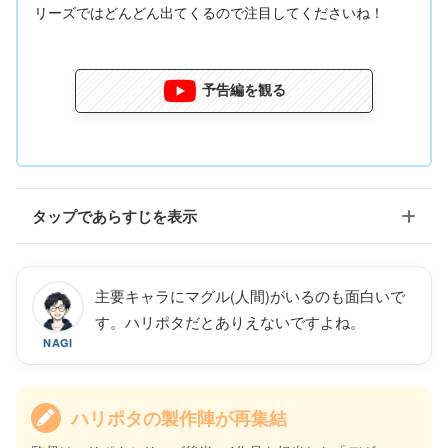
リーズではどんどん出てくるので注目してくださいね！
予告編を観る
タップであらすじを表示
主要キャラにマグル(人間)がいるのも面白いで
魔法の腕は超一流だがおっちょこちょいな魔法使い、ニュート・ス
す。ハリポタだとありえないですよね。
キャマンダーは、トランクを手に世界中を旅しながら魔法動物を集
NAGI
めている。だが、ニューヨークでトランクから危険な魔法動物たち
が逃げ出し、街中が大パニックに陥ってしまう。
引用元：U-NEXT
ハリポタの製作陣が再集結