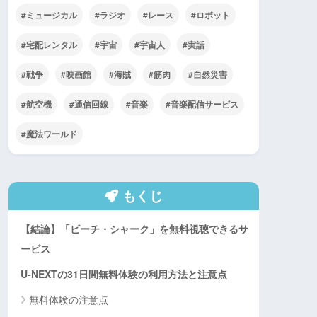
ミュージカル
ラジオ
レース
ロボット
宅配レンタル
宇宙
宇宙人
実話
戦争
映画館
海賊
筋肉
自然災害
航空機
通信回線
音楽
音楽配信サービス
魔法ワールド
もくじ
【結論】「ビーチ・シャーク」を無料視聴できるサ
ービス
U-NEXTの31日間無料体験の利用方法と注意点
無料体験の注意点