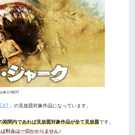
出典:U-NEXT
EXT
」の見放題対象作品になっています。
その期間内であれば見放題対象作品が全て見放題
です。
れば料金は一切かかりません
）