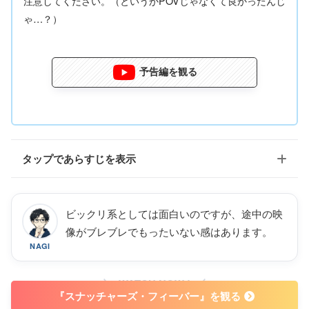
注意してください。（というかPOVじゃなくて良かったんじ
ゃ…？）
予告編を観る
タップであらすじを表示
車で課題作品の撮影旅行に向かった、映画学科の大学生4
ビックリ系としては面白いのですが、途中の映
人。ある町を訪れた彼らだが、背を向けて佇む人々、豚
像がブレブレでもったいない感はあります。
のマスクを被っている子供、不気味な化粧をしている双
NAGI
子など、不気味な人物と場面に遭遇する。不安に駆られ
るなか、思わぬ事態が彼らに振りかかる。
WATCH NOW !
引用元：U-NEXT
『スナッチャーズ・フィーバー』を観る